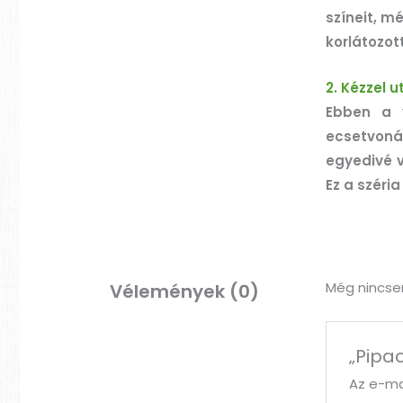
színeit, m
korlátozott
2. Kézzel u
Ebben a v
ecsetvoná
egyedivé v
Ez a széri
Még nincse
Vélemények (0)
„Pipa
Az e-ma