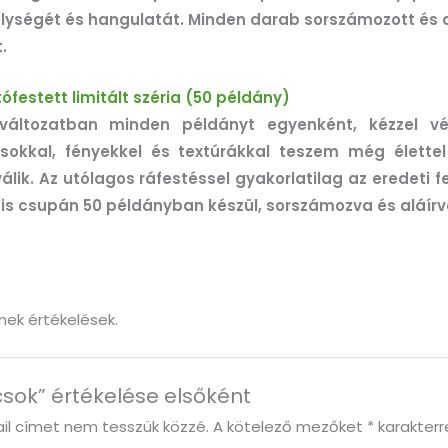
élységét és hangulatát. Minden darab sorszámozott és a
.
tófestett limitált széria
(50 példány)
áltozatban minden példányt egyenként, kézzel vég
sokkal, fényekkel és textúrákkal teszem még élettel
álik. Az utólagos ráfestéssel gyakorlatilag az eredeti f
a is csupán 50 példányban készül, sorszámozva és aláírv
nek értékelések.
csok” értékelése elsőként
il címet nem tesszük közzé.
A kötelező mezőket
*
karakterre