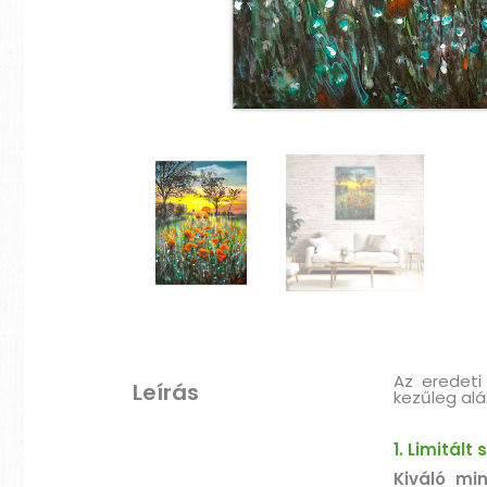
Az eredeti
Leírás
kezűleg alá
1. Limitált
Kiváló mi