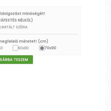
 kidolgozást minőségét!
RÁFESTÉS NÉLKÜL)
LIMITÁLT SZÉRIA
 megfelelő méretet! (cm)
50
60x80
70x90
SÁRBA TESZEM