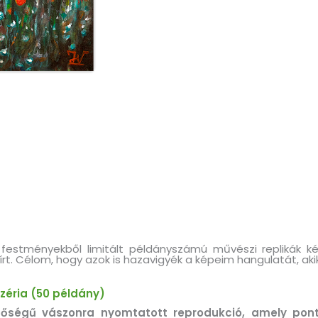
 festményekből limitált példányszámú művészi replikák k
írt. Célom, hogy azok is hazavigyék a képeim hangulatát, ak
 széria (50 példány)
nőségű vászonra nyomtatott reprodukció, amely pon