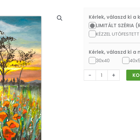
Pipacsok
Kérlek, válaszd ki a
mennyiség
LIMITÁLT SZÉRIA (
KÉZZEL UTÓFESTETT 
Kérlek, válaszd ki a
30x40
40x
-
+
KO