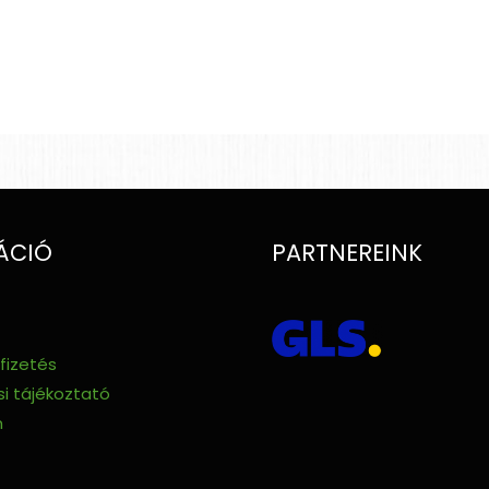
ÁCIÓ
PARTNEREINK
 fizetés
i tájékoztató
m