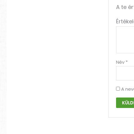
A te é
Értéke
Név
*
A nev