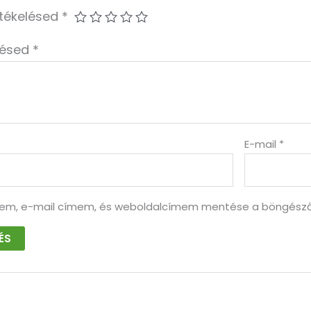
rtékelésed
*
lésed
*
E-mail
*
em, e-mail címem, és weboldalcímem mentése a böngésző