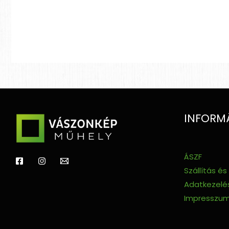
INFORM
ÁSZF
Szállítás és
Adatkezelés
Impresszu