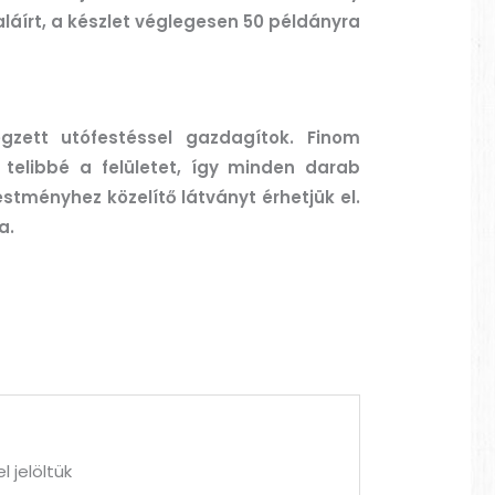
láírt, a készlet véglegesen 50 példányra
zett utófestéssel gazdagítok. Finom
 telibbé a felületet, így minden darab
estményhez közelítő látványt érhetjük el.
a.
l jelöltük