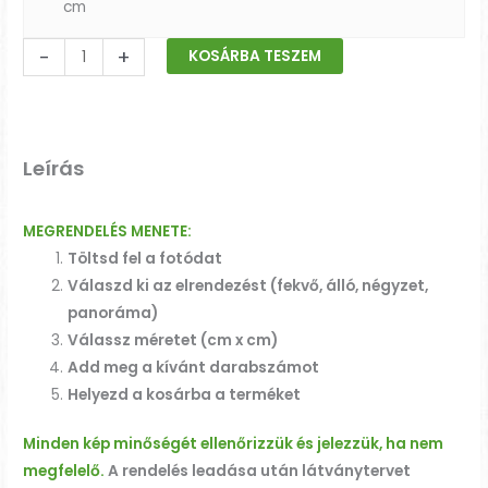
cm
-
+
KOSÁRBA TESZEM
Leírás
MEGRENDELÉS MENETE:
Töltsd fel a fotódat
Válaszd ki az elrendezést (fekvő, álló, négyzet,
panoráma)
Válassz méretet (cm x cm)
Add meg a kívánt darabszámot
Helyezd a kosárba a terméket
Minden kép minőségét ellenőrizzük és jelezzük, ha nem
megfelelő.
A rendelés leadása után látványtervet