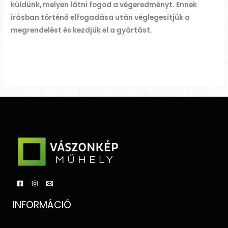
küldünk, melyen látni fogod a végeredményt. Ennek
írásban történő elfogadása után véglegesítjük a
megrendelést és kezdjük el a gyártást.
INFORMÁCIÓ