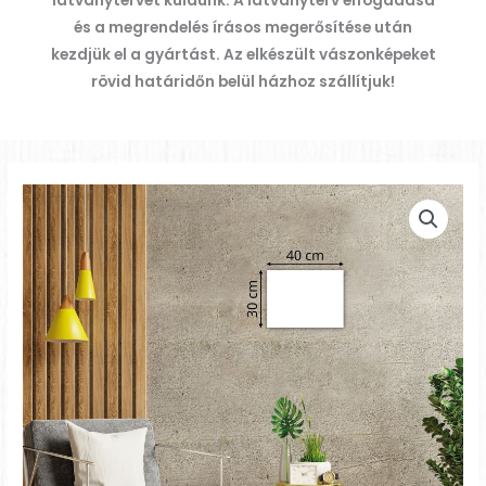
látványtervet küldünk. A látványterv elfogadása
és a megrendelés írásos
megerősítése után
kezdjük el a gyártást. Az elkészült vászonképeket
rövid határidőn belül házhoz szállítjuk!
Vászonkép
mennyiség