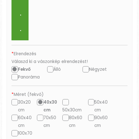
.
.
*
Elrendezés
Válaszd ki a vászonkép elrendezést!
Fekvő
Álló
Négyzet
Panoráma
*
Méret (fekvő)
30x20
40x30
50x40
cm
cm
50x30cm
cm
60x40
70x50
80x60
90x60
cm
cm
cm
cm
100x70