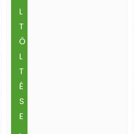
L
T
Ö
L
T
É
S
E
.