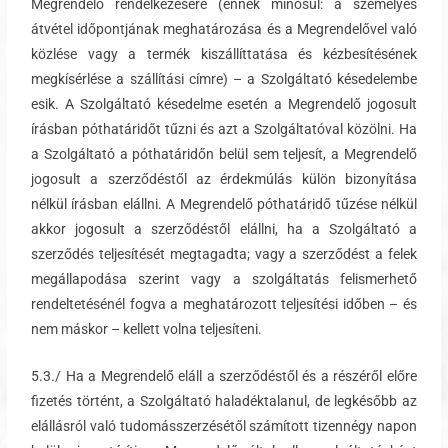
Megrendelő rendelkezésére (ennek minősül: a személyes
átvétel időpontjának meghatározása és a Megrendelővel való
közlése vagy a termék kiszállíttatása és kézbesítésének
megkísérlése a szállítási címre) – a Szolgáltató késedelembe
esik. A Szolgáltató késedelme esetén a Megrendelő jogosult
írásban póthatáridőt tűzni és azt a Szolgáltatóval közölni. Ha
a Szolgáltató a póthatáridőn belül sem teljesít, a Megrendelő
jogosult a szerződéstől az érdekmúlás külön bizonyítása
nélkül írásban elállni. A Megrendelő póthatáridő tűzése nélkül
akkor jogosult a szerződéstől elállni, ha a Szolgáltató a
szerződés teljesítését megtagadta; vagy a szerződést a felek
megállapodása szerint vagy a szolgáltatás felismerhető
rendeltetésénél fogva a meghatározott teljesítési időben – és
nem máskor – kellett volna teljesíteni.
5.3./ Ha a Megrendelő eláll a szerződéstől és a részéről előre
fizetés történt, a Szolgáltató haladéktalanul, de legkésőbb az
elállásról való tudomásszerzésétől számított tizennégy napon