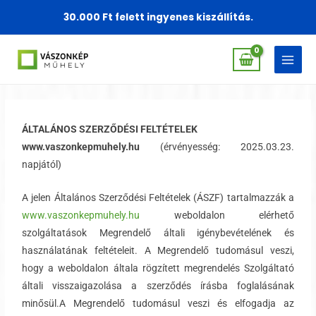
Skip
30.000 Ft felett ingyenes kiszállítás.
to
content
ÁLTALÁNOS SZERZŐDÉSI FELTÉTELEK
www.vaszonkepmuhely.hu
(érvényesség: 2025.03.23.
napjától)
A jelen Általános Szerződési Feltételek (ÁSZF) tartalmazzák a
www.vaszonkepmuhely.hu
weboldalon elérhető
szolgáltatások Megrendelő általi igénybevételének és
használatának feltételeit. A Megrendelő tudomásul veszi,
hogy a weboldalon általa rögzített megrendelés Szolgáltató
általi visszaigazolása a szerződés írásba foglalásának
minősül.A Megrendelő tudomásul veszi és elfogadja az