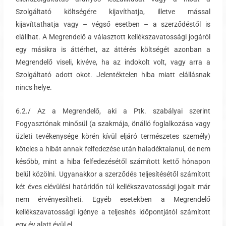
Szolgáltató költségére kijavíthatja, illetve mással
kijavíttathatja vagy – végső esetben – a szerződéstől is
elállhat. A Megrendelő a választott kellékszavatossági jogáról
egy másikra is áttérhet, az áttérés költségét azonban a
Megrendelő viseli, kivéve, ha az indokolt volt, vagy arra a
Szolgáltató adott okot. Jelentéktelen hiba miatt elállásnak
nincs helye.
6.2./ Az a Megrendelő, aki a Ptk. szabályai szerint
Fogyasztónak minősül (a szakmája, önálló foglalkozása vagy
üzleti tevékenysége körén kívül eljáró természetes személy)
köteles a hibát annak felfedezése után haladéktalanul, de nem
később, mint a hiba felfedezésétől számított kettő hónapon
belül közölni. Ugyanakkor a szerződés teljesítésétől számított
két éves elévülési határidőn túl kellékszavatossági jogait már
nem érvényesítheti. Egyéb esetekben a Megrendelő
kellékszavatossági igénye a teljesítés időpontjától számított
egy év alatt évül el.