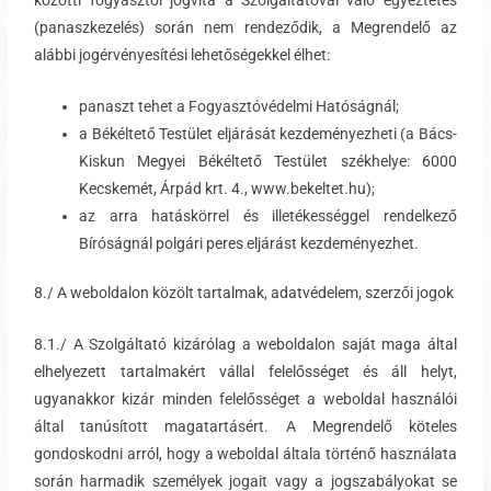
(panaszkezelés) során nem rendeződik, a Megrendelő az
alábbi jogérvényesítési lehetőségekkel élhet:
panaszt tehet a Fogyasztóvédelmi Hatóságnál;
a Békéltető Testület eljárását kezdeményezheti (a Bács-
Kiskun Megyei Békéltető Testület székhelye: 6000
Kecskemét, Árpád krt. 4., www.bekeltet.hu);
az arra hatáskörrel és illetékességgel rendelkező
Bíróságnál polgári peres eljárást kezdeményezhet.
8./ A weboldalon közölt tartalmak, adatvédelem, szerzői jogok
8.1./ A Szolgáltató kizárólag a weboldalon saját maga által
elhelyezett tartalmakért vállal felelősséget és áll helyt,
ugyanakkor kizár minden felelősséget a weboldal használói
által tanúsított magatartásért. A Megrendelő köteles
gondoskodni arról, hogy a weboldal általa történő használata
során harmadik személyek jogait vagy a jogszabályokat se