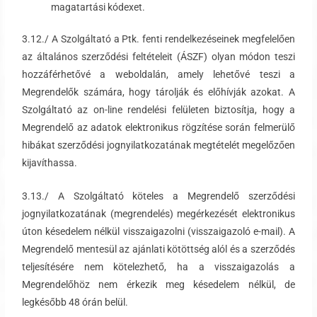
magatartási kódexet.
3.12./ A Szolgáltató a Ptk. fenti rendelkezéseinek megfelelően
az általános szerződési feltételeit (ÁSZF) olyan módon teszi
hozzáférhetővé a weboldalán, amely lehetővé teszi a
Megrendelők számára, hogy tárolják és előhívják azokat. A
Szolgáltató az on-line rendelési felületen biztosítja, hogy a
Megrendelő az adatok elektronikus rögzítése során felmerülő
hibákat szerződési jognyilatkozatának megtételét megelőzően
kijavíthassa.
3.13./ A Szolgáltató köteles a Megrendelő szerződési
jognyilatkozatának (megrendelés) megérkezését elektronikus
úton késedelem nélkül visszaigazolni (visszaigazoló e-mail). A
Megrendelő mentesül az ajánlati kötöttség alól és a szerződés
teljesítésére nem kötelezhető, ha a visszaigazolás a
Megrendelőhöz nem érkezik meg késedelem nélkül, de
legkésőbb 48 órán belül.