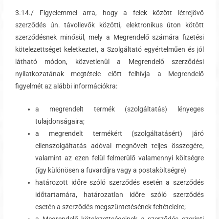
3.14./ Figyelemmel arra, hogy a felek között létrejövő
szerződés ún. távollevők közötti, elektronikus úton kötött
szerződésnek minősül, mely a Megrendelő számára fizetési
kötelezettséget keletkeztet, a Szolgáltató egyértelműen és jól
látható módon, közvetlenül a Megrendelő szerződési
nyilatkozatának megtétele előtt felhívja a Megrendelő
figyelmét az alábbi információkra:
a megrendelt termék (szolgáltatás) lényeges
tulajdonságaira;
a megrendelt termékért (szolgáltatásért) járó
ellenszolgáltatás adóval megnövelt teljes összegére,
valamint az ezen felül felmerülő valamennyi költségre
(így különösen a fuvardíjra vagy a postaköltségre)
határozott időre szóló szerződés esetén a szerződés
időtartamára, határozatlan időre szóló szerződés
esetén a szerződés megszüntetésének feltételeire;
a Megrendelő kötelezettségeinek a szerződés szerinti