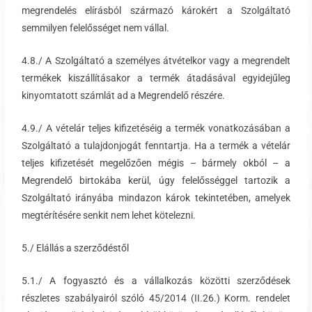
megrendelés elírásból származó károkért a Szolgáltató
semmilyen felelősséget nem vállal.
4.8./ A Szolgáltató a személyes átvételkor vagy a megrendelt
termékek kiszállításakor a termék átadásával egyidejűleg
kinyomtatott számlát ad a Megrendelő részére.
4.9./ A vételár teljes kifizetéséig a termék vonatkozásában a
Szolgáltató a tulajdonjogát fenntartja. Ha a termék a vételár
teljes kifizetését megelőzően mégis – bármely okból – a
Megrendelő birtokába kerül, úgy felelősséggel tartozik a
Szolgáltató irányába mindazon károk tekintetében, amelyek
megtérítésére senkit nem lehet kötelezni.
5./ Elállás a szerződéstől
5.1./ A fogyasztó és a vállalkozás közötti szerződések
részletes szabályairól szóló 45/2014 (II.26.) Korm. rendelet