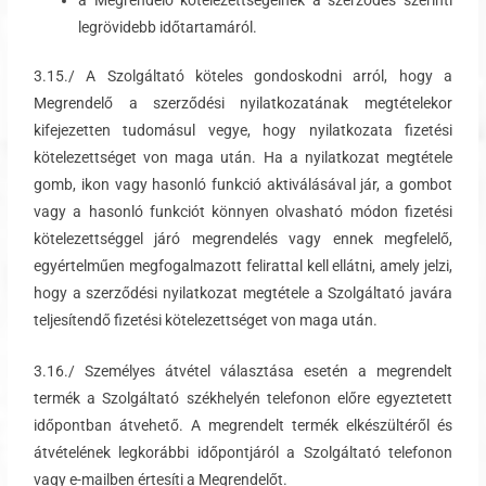
legrövidebb időtartamáról.
3.15./ A Szolgáltató köteles gondoskodni arról, hogy a
Megrendelő a szerződési nyilatkozatának megtételekor
kifejezetten tudomásul vegye, hogy nyilatkozata fizetési
kötelezettséget von maga után. Ha a nyilatkozat megtétele
gomb, ikon vagy hasonló funkció aktiválásával jár, a gombot
vagy a hasonló funkciót könnyen olvasható módon fizetési
kötelezettséggel járó megrendelés vagy ennek megfelelő,
egyértelműen megfogalmazott felirattal kell ellátni, amely jelzi,
hogy a szerződési nyilatkozat megtétele a Szolgáltató javára
teljesítendő fizetési kötelezettséget von maga után.
3.16./ Személyes átvétel választása esetén a megrendelt
termék a Szolgáltató székhelyén telefonon előre egyeztetett
időpontban átvehető. A megrendelt termék elkészültéről és
átvételének legkorábbi időpontjáról a Szolgáltató telefonon
vagy e-mailben értesíti a Megrendelőt.