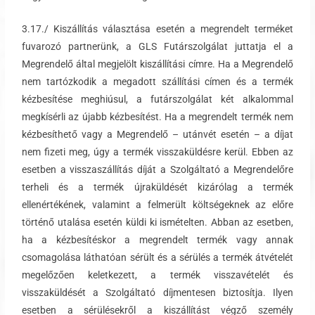
3.17./ Kiszállítás választása esetén a megrendelt terméket
fuvarozó partnerünk, a GLS Futárszolgálat juttatja el a
Megrendelő által megjelölt kiszállítási címre. Ha a Megrendelő
nem tartózkodik a megadott szállítási címen és a termék
kézbesítése meghiúsul, a futárszolgálat két alkalommal
megkísérli az újabb kézbesítést. Ha a megrendelt termék nem
kézbesíthető vagy a Megrendelő – utánvét esetén – a díjat
nem fizeti meg, úgy a termék visszaküldésre kerül. Ebben az
esetben a visszaszállítás díját a Szolgáltató a Megrendelőre
terheli és a termék újraküldését kizárólag a termék
ellenértékének, valamint a felmerült költségeknek az előre
történő utalása esetén küldi ki ismételten. Abban az esetben,
ha a kézbesítéskor a megrendelt termék vagy annak
csomagolása láthatóan sérült és a sérülés a termék átvételét
megelőzően keletkezett, a termék visszavételét és
visszaküldését a Szolgáltató díjmentesen biztosítja. Ilyen
esetben a sérülésekről a kiszállítást végző személy