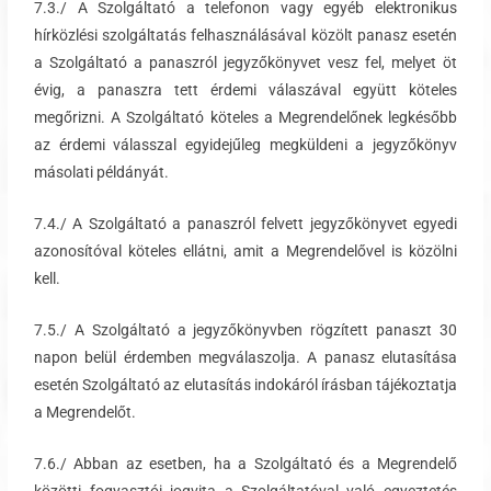
7.3./ A Szolgáltató a telefonon vagy egyéb elektronikus
hírközlési szolgáltatás felhasználásával közölt panasz esetén
a Szolgáltató a panaszról jegyzőkönyvet vesz fel, melyet öt
évig, a panaszra tett érdemi válaszával együtt köteles
megőrizni. A Szolgáltató köteles a Megrendelőnek legkésőbb
az érdemi válasszal egyidejűleg megküldeni a jegyzőkönyv
másolati példányát.
7.4./ A Szolgáltató a panaszról felvett jegyzőkönyvet egyedi
azonosítóval köteles ellátni, amit a Megrendelővel is közölni
kell.
7.5./ A Szolgáltató a jegyzőkönyvben rögzített panaszt 30
napon belül érdemben megválaszolja. A panasz elutasítása
esetén Szolgáltató az elutasítás indokáról írásban tájékoztatja
a Megrendelőt.
7.6./ Abban az esetben, ha a Szolgáltató és a Megrendelő
közötti fogyasztói jogvita a Szolgáltatóval való egyeztetés