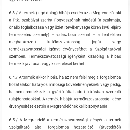
6.3./ A termék (ingó dolog) hibája esetén az a Megrendelő, aki
a Ptk. szabályai szerint Fogyasztónak minősül (a szakmája,
önálló foglalkozása vagy üzleti tevékenysége körén kívül eljáró
természetes személy) – választása szerint – a fentiekben
meghatározott kellékszavatossági jogát vagy
termékszavatossági igényt érvényesíthet a Szolgáltatóval
szemben. Termékszavatossági igényként kizárólag a hibás
termék kijavítását vagy kicserélését kérheti.
6.4./ A termék akkor hibás, ha az nem felel meg a forgalomba
hozatalakor hatályos minőségi követelményeknek vagy pedig,
ha nem rendelkezik a gyártó által adott leírásban szereplő
tulajdonságokkal. A termék hibáját termékszavatossági igény
érvényesítése esetén a Megrendelőnek kell bizonyítania.
6.5./ A Megrendelő a termékszavatossági igényét a termék
Szolgáltató általi forgalomba hozatalától (átvételétől)