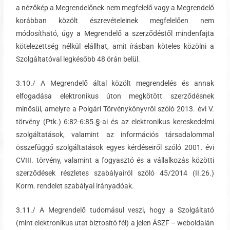
a nézőkép a Megrendelőnek nem megfelelő vagy a Megrendelő
korábban közölt észrevételeinek megfelelően nem
módosítható, úgy a Megrendelő a szerződéstől mindenfajta
kötelezettség nélkül elállhat, amit írásban köteles közölni a
Szolgáltatóval legkésőbb 48 órán belül.
3.10./ A Megrendelő által közölt megrendelés és annak
elfogadása elektronikus úton megkötött szerződésnek
minősül, amelyre a Polgári Törvénykönyvről szóló 2013. évi V.
törvény (Ptk.) 6:82-6:85.§-ai és az elektronikus kereskedelmi
szolgáltatások, valamint az információs társadalommal
összefüggő szolgáltatások egyes kérdéseiről szóló 2001. évi
CVIII. törvény, valamint a fogyasztó és a vállalkozás közötti
szerződések részletes szabályairól szóló 45/2014 (II.26.)
Korm. rendelet szabályai irányadóak.
3.11./ A Megrendelő tudomásul veszi, hogy a Szolgáltató
(mint elektronikus utat biztosító fél) a jelen ÁSZF – weboldalán