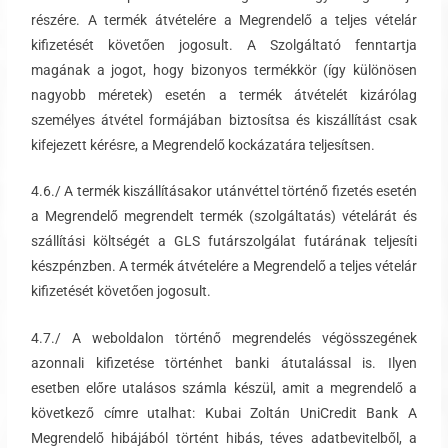
részére. A termék átvételére a Megrendelő a teljes vételár
kifizetését követően jogosult. A Szolgáltató fenntartja
magának a jogot, hogy bizonyos termékkör (így különösen
nagyobb méretek) esetén a termék átvételét kizárólag
személyes átvétel formájában biztosítsa és kiszállítást csak
kifejezett kérésre, a Megrendelő kockázatára teljesítsen.
4.6./ A termék kiszállításakor utánvéttel történő fizetés esetén
a Megrendelő megrendelt termék (szolgáltatás) vételárát és
szállítási költségét a GLS futárszolgálat futárának teljesíti
készpénzben. A termék átvételére a Megrendelő a teljes vételár
kifizetését követően jogosult.
4.7./ A weboldalon történő megrendelés végösszegének
azonnali kifizetése történhet banki átutalással is. Ilyen
esetben előre utalásos számla készül, amit a megrendelő a
következő címre utalhat: Kubai Zoltán UniCredit Bank A
Megrendelő hibájából történt hibás, téves adatbevitelből, a