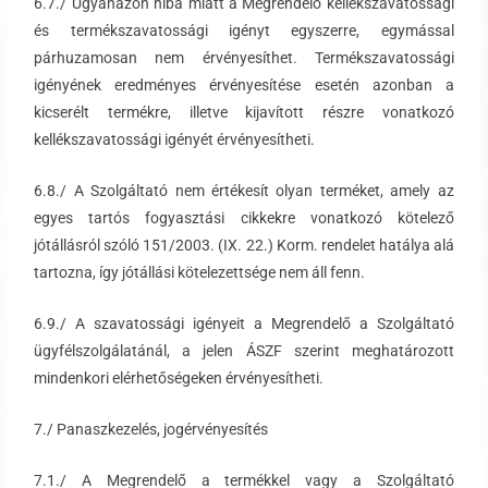
6.7./ Ugyanazon hiba miatt a Megrendelő kellékszavatossági
és termékszavatossági igényt egyszerre, egymással
párhuzamosan nem érvényesíthet. Termékszavatossági
igényének eredményes érvényesítése esetén azonban a
kicserélt termékre, illetve kijavított részre vonatkozó
kellékszavatossági igényét érvényesítheti.
6.8./ A Szolgáltató nem értékesít olyan terméket, amely az
egyes tartós fogyasztási cikkekre vonatkozó kötelező
jótállásról szóló 151/2003. (IX. 22.) Korm. rendelet hatálya alá
tartozna, így jótállási kötelezettsége nem áll fenn.
6.9./ A szavatossági igényeit a Megrendelő a Szolgáltató
ügyfélszolgálatánál, a jelen ÁSZF szerint meghatározott
mindenkori elérhetőségeken érvényesítheti.
7./ Panaszkezelés, jogérvényesítés
7.1./ A Megrendelő a termékkel vagy a Szolgáltató