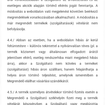
esetleges akciók alapján történő eltérés jogát fenntartja. A
módosítás a weboldalon való megjelenést követően beérkező
megrendelések vonatkozásában alkalmazható. A módosítás a
már megrendelt termékek (szolgáltatások) vételárát nem
befolyásolja.
4.4./ Abban az esetben, ha a weboldalon hibás ár kerül
feltüntetésre – különös tekintettel a nyilvánvalóan téves (pl. a
termék közismert vagy általánosan elfogadott árától
jelentősen eltérő, esetleg rendszerhiba miatt megjelenő hibás
árra), akkor a Szolgáltató nem köteles a terméket
(szolgáltatást) hibás áron szállítani, hanem felajánlhatja a
helyes áron történő teljesítést, amelynek ismeretében a
Megrendelő elállhat vásárlási szándékától.
4.5./ A termék személyes átvételekor történő fizetés esetén a
Megrendelő a Szolgáltató székhelyén fizeti meg a termék
vételárát készpénzben a Szolgáltató vagy megbízottja