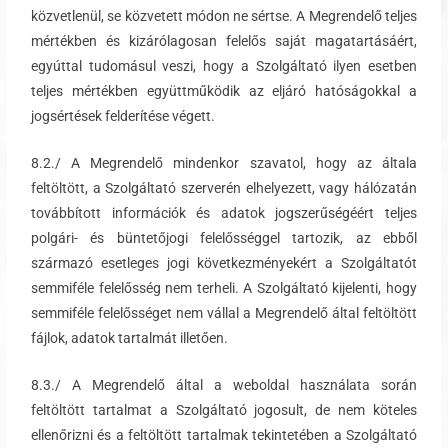
közvetlenül, se közvetett módon ne sértse. A Megrendelő teljes
mértékben és kizárólagosan felelős saját magatartásáért,
egyúttal tudomásul veszi, hogy a Szolgáltató ilyen esetben
teljes mértékben együttműködik az eljáró hatóságokkal a
jogsértések felderítése végett.
8.2./ A Megrendelő mindenkor szavatol, hogy az általa
feltöltött, a Szolgáltató szerverén elhelyezett, vagy hálózatán
továbbított információk és adatok jogszerűségéért teljes
polgári- és büntetőjogi felelősséggel tartozik, az ebből
származó esetleges jogi következményekért a Szolgáltatót
semmiféle felelősség nem terheli. A Szolgáltató kijelenti, hogy
semmiféle felelősséget nem vállal a Megrendelő által feltöltött
fájlok, adatok tartalmát illetően.
8.3./ A Megrendelő által a weboldal használata során
feltöltött tartalmat a Szolgáltató jogosult, de nem köteles
ellenőrizni és a feltöltött tartalmak tekintetében a Szolgáltató