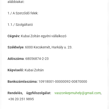
alábbiakat:
1./ A Szerződő felek:
1.1./ Szolgáltató
Cégnév:
Kubai Zoltán egyéni vállalkozó
Székhelye
: 6000 Kecskemét, Harkály u. 23.
Adószáma
: 68056874-2-23
Képviselő:
Kubai Zoltán
Bankszámlaszáma:
10918001-00000092-00870000
Rendelés, ügyfélszolgálat
:
vaszonkepmuhely@gmail.com
,
+36 20 251 9895