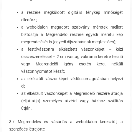
a részére megküldött digitális fénykép minőségét
ellenőrzi;
a weboldalon megadott szabvány méretek mellett
biztosítja a Megrendelő részére egyedi méretű kép
megrendelését is (egyedi díjszabásnak megfelelően);
a festővászonra elkészített vászonképet – kézi
összeszereléssel – 2 cm vastag vakráma keretre feszíti
vagy Megrendelői igény esetén keret nélküli
vászonnyomatot készít;
az elkészült vászonképet védőcsomagolásban helyezi
el;
az elkészült vászonképet a Megrendelő részére átadja
(eljuttatja) személyes átvétel vagy házhoz szállítás
útján.
3./ Megrendelés és vásárlás a weboldalon keresztül, a
szerződés létrejötte