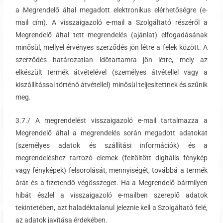
a Megrendelő által megadott elektronikus elérhetőségre (e-
mail cím). A visszaigazoló e-mail a Szolgáltató részéről a
Megrendelő által tett megrendelés (ajánlat) elfogadásának
minősül, mellyel érvényes szerződés jön létre a felek között. A
szerződés határozatlan időtartamra jön létre, mely az
elkészült termék átvételével (személyes átvétellel vagy a
kiszállítással történő átvétellel) minősül teljesítettnek és szűnik
meg.
3.7./ A megrendelést visszaigazoló e-mail tartalmazza a
Megrendelő által a megrendelés során megadott adatokat
(személyes adatok és szállítási információk) és a
megrendeléshez tartozó elemek (feltöltött digitális fénykép
vagy fényképek) felsorolását, mennyiségét, továbbá a termék
árát és a fizetendő végösszeget. Ha a Megrendelő bármilyen
hibát észlel a visszaigazoló e-mailben szereplő adatok
tekintetében, azt haladéktalanul jeleznie kell a Szolgáltató felé,
az adatok javítása érdekében.