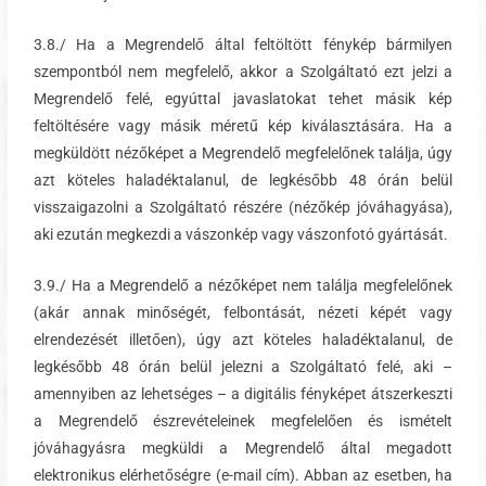
3.8./ Ha a Megrendelő által feltöltött fénykép bármilyen
szempontból nem megfelelő, akkor a Szolgáltató ezt jelzi a
Megrendelő felé, egyúttal javaslatokat tehet másik kép
feltöltésére vagy másik méretű kép kiválasztására. Ha a
megküldött nézőképet a Megrendelő megfelelőnek találja, úgy
azt köteles haladéktalanul, de legkésőbb 48 órán belül
visszaigazolni a Szolgáltató részére (nézőkép jóváhagyása),
aki ezután megkezdi a vászonkép vagy vászonfotó gyártását.
3.9./ Ha a Megrendelő a nézőképet nem találja megfelelőnek
(akár annak minőségét, felbontását, nézeti képét vagy
elrendezését illetően), úgy azt köteles haladéktalanul, de
legkésőbb 48 órán belül jelezni a Szolgáltató felé, aki –
amennyiben az lehetséges – a digitális fényképet átszerkeszti
a Megrendelő észrevételeinek megfelelően és ismételt
jóváhagyásra megküldi a Megrendelő által megadott
elektronikus elérhetőségre (e-mail cím). Abban az esetben, ha