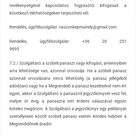
tevékenységével kapcsolatos fogyasztói kifogásait a
következő elérhetőségeken terjesztheti elő:
Rendelés, ügyfélszolgálat: vaszonkepmuhely@gmail.com
Rendelés, ügyfélszolgálat: +36 20 251
9895
7.2./ Szolgáltató a szóbeli panaszt vagy kifogást, amennyiben
arra lehetősége van, azonnal orvosolja. Ha a szóbeli panasz
azonnali orvoslására nincs lehetőség (a panasz jellegéből
adódóan) vagy ha a Megrendelő a panasz kezelésével nem ért
egyet, akkor a Szolgáltató a panaszról jegyzőkönyvet vesz fel,
melyet öt évig, a panaszra tett érdemi válaszával együtt
köteles megőrizni. A Szolgáltató a jegyzőkönyv egy példányát
személyesen közölt szóbeli panasz esetén köteles helyben a
Megrendelőnek átadni.