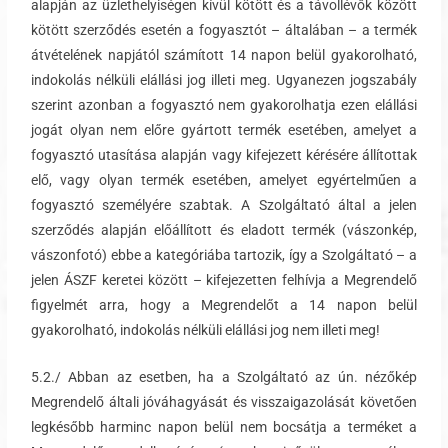
alapján az üzlethelyiségen kívül kötött és a távollévők között
kötött szerződés esetén a fogyasztót – általában – a termék
átvételének napjától számított 14 napon belül gyakorolható,
indokolás nélküli elállási jog illeti meg. Ugyanezen jogszabály
szerint azonban a fogyasztó nem gyakorolhatja ezen elállási
jogát olyan nem előre gyártott termék esetében, amelyet a
fogyasztó utasítása alapján vagy kifejezett kérésére állítottak
elő, vagy olyan termék esetében, amelyet egyértelműen a
fogyasztó személyére szabtak. A Szolgáltató által a jelen
szerződés alapján előállított és eladott termék (vászonkép,
vászonfotó) ebbe a kategóriába tartozik, így a Szolgáltató – a
jelen ÁSZF keretei között – kifejezetten felhívja a Megrendelő
figyelmét arra, hogy a Megrendelőt a 14 napon belül
gyakorolható, indokolás nélküli elállási jog nem illeti meg!
5.2./ Abban az esetben, ha a Szolgáltató az ún. nézőkép
Megrendelő általi jóváhagyását és visszaigazolását követően
legkésőbb harminc napon belül nem bocsátja a terméket a