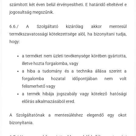
számított két éven belül érvényesítheti. E határidő elteltével e
jogosultság megszűnik.
6.6./ A Szolgáltató kizárólag akkor mentesül
termékszavatossági kötelezettsége alól, ha bizonyítani tudja,
hogy:
a terméket nem üzleti tevékenysége körében gyártotta,
illetve hozta forgalomba, vagy
a hiba a tudomány és a technika állása szerint a
forgalomba hozatal időpontjában nem volt
felismerhető vagy
a termék hibája jogszabály vagy kötelező hatósági
előírás alkalmazásából ered.
A Szolgáltatónak a mentesüléshez elegendő egy okot
bizonyítania.