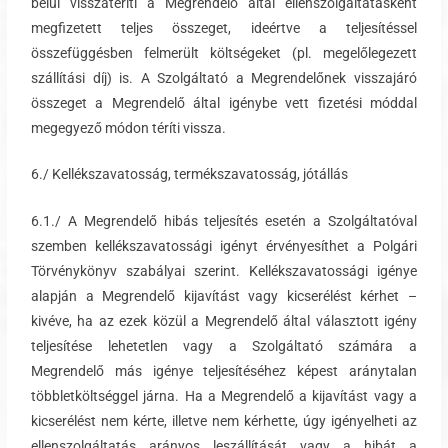
belül visszatéríti a Megrendelő által ellenszolgáltatásként
megfizetett teljes összeget, ideértve a teljesítéssel
összefüggésben felmerült költségeket (pl. megelőlegezett
szállítási díj) is. A Szolgáltató a Megrendelőnek visszajáró
összeget a Megrendelő által igénybe vett fizetési móddal
megegyező módon téríti vissza.
6./ Kellékszavatosság, termékszavatosság, jótállás
6.1./ A Megrendelő hibás teljesítés esetén a Szolgáltatóval
szemben kellékszavatossági igényt érvényesíthet a Polgári
Törvénykönyv szabályai szerint. Kellékszavatossági igénye
alapján a Megrendelő kijavítást vagy kicserélést kérhet –
kivéve, ha az ezek közül a Megrendelő által választott igény
teljesítése lehetetlen vagy a Szolgáltató számára a
Megrendelő más igénye teljesítéséhez képest aránytalan
többletköltséggel járna. Ha a Megrendelő a kijavítást vagy a
kicserélést nem kérte, illetve nem kérhette, úgy igényelheti az
ellenszolgáltatás arányos leszállítását vagy a hibát a