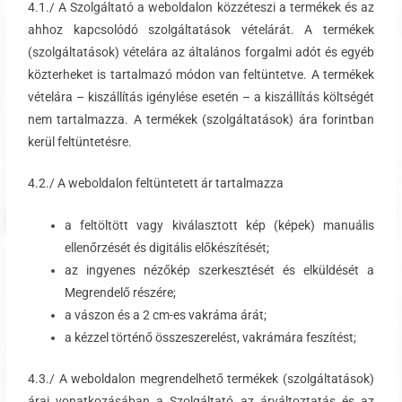
4.1./ A Szolgáltató a weboldalon közzéteszi a termékek és az
ahhoz kapcsolódó szolgáltatások vételárát. A termékek
(szolgáltatások) vételára az általános forgalmi adót és egyéb
közterheket is tartalmazó módon van feltüntetve. A termékek
vételára – kiszállítás igénylése esetén – a kiszállítás költségét
nem tartalmazza. A termékek (szolgáltatások) ára forintban
kerül feltüntetésre.
4.2./ A weboldalon feltüntetett ár tartalmazza
a feltöltött vagy kiválasztott kép (képek) manuális
ellenőrzését és digitális előkészítését;
az ingyenes nézőkép szerkesztését és elküldését a
Megrendelő részére;
a vászon és a 2 cm-es vakráma árát;
a kézzel történő összeszerelést, vakrámára feszítést;
4.3./ A weboldalon megrendelhető termékek (szolgáltatások)
árai vonatkozásában a Szolgáltató az árváltoztatás és az