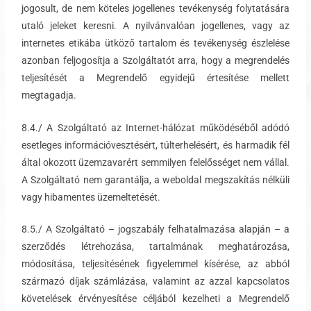
jogosult, de nem köteles jogellenes tevékenység folytatására
utaló jeleket keresni. A nyilvánvalóan jogellenes, vagy az
internetes etikába ütköző tartalom és tevékenység észlelése
azonban feljogosítja a Szolgáltatót arra, hogy a megrendelés
teljesítését a Megrendelő egyidejű értesítése mellett
megtagadja.
8.4./ A Szolgáltató az Internet-hálózat működéséből adódó
esetleges információvesztésért, túlterhelésért, és harmadik fél
által okozott üzemzavarért semmilyen felelősséget nem vállal.
A Szolgáltató nem garantálja, a weboldal megszakítás nélküli
vagy hibamentes üzemeltetését.
8.5./ A Szolgáltató – jogszabály felhatalmazása alapján – a
szerződés létrehozása, tartalmának meghatározása,
módosítása, teljesítésének figyelemmel kísérése, az abból
származó díjak számlázása, valamint az azzal kapcsolatos
követelések érvényesítése céljából kezelheti a Megrendelő