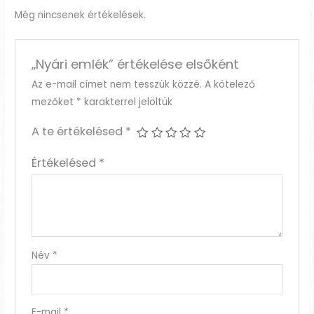
Még nincsenek értékelések.
„Nyári emlék” értékelése elsőként
Az e-mail címet nem tesszük közzé.
A kötelező
mezőket
*
karakterrel jelöltük
A te értékelésed
*
Értékelésed
*
Név
*
E-mail
*