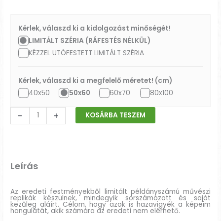
Kérlek, válaszd ki a kidolgozást minőségét!
LIMITÁLT SZÉRIA (RÁFESTÉS NÉLKÜL)
KÉZZEL UTÓFESTETT LIMITÁLT SZÉRIA
Kérlek, válaszd ki a megfelelő méretet! (cm)
40x50
50x60
60x70
80x100
-
+
KOSÁRBA TESZEM
Leírás
Az eredeti festményekből limitált példányszámú művészi
replikák készülnek, mindegyik sorszámozott és saját
kezűleg aláírt. Célom, hogy azok is hazavigyék a képeim
hangulatát, akik számára az eredeti nem elérhető.