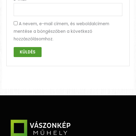
A nevem, e-mail címem, és weboldalcímem
mentése a böngészőben a következő
hozzászólásomhoz.