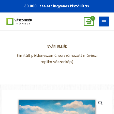
Skip
30.000 Ft felett ingyenes kiszállítás.
to
content
NYÁRI EMLÉK
(limitált példányszámú, sorszámozott művészi
replika vászonkép)
Nyári
emlék
mennyiség