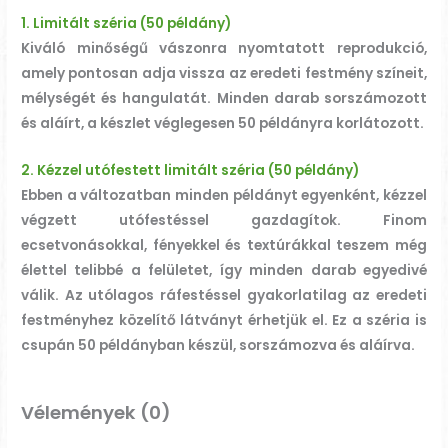
1. Limitált széria (50 példány)
Kiváló minőségű vászonra nyomtatott reprodukció,
amely pontosan adja vissza az eredeti festmény színeit,
mélységét és hangulatát. Minden darab sorszámozott
és aláírt, a készlet véglegesen 50 példányra korlátozott.
2. Kézzel utófestett limitált széria
(50 példány)
Ebben a változatban minden példányt egyenként, kézzel
végzett utófestéssel gazdagítok. Finom
ecsetvonásokkal, fényekkel és textúrákkal teszem még
élettel telibbé a felületet, így minden darab egyedivé
válik. Az utólagos ráfestéssel gyakorlatilag az eredeti
festményhez közelítő látványt érhetjük el. Ez a széria is
csupán 50 példányban készül, sorszámozva és aláírva.
Vélemények (0)