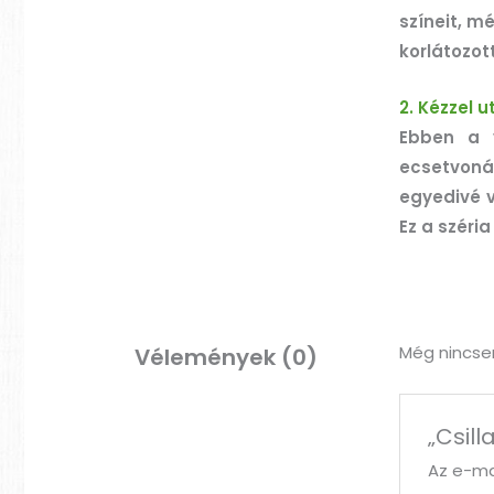
színeit, m
korlátozott
2. Kézzel u
Ebben a v
ecsetvoná
egyedivé v
Ez a széri
Még nincse
Vélemények (0)
„Csil
Az e-ma