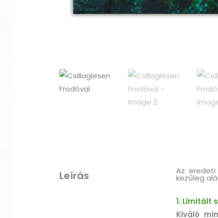
Az eredeti
Leírás
kezűleg alá
1. Limitált
Kiváló mi