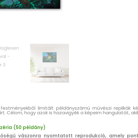
 festményekből limitált példányszámú művészi replikák k
írt. Célom, hogy azok is hazavigyék a képeim hangulatát, ak
 széria (50 példány)
nőségű vászonra nyomtatott reprodukció, amely pon