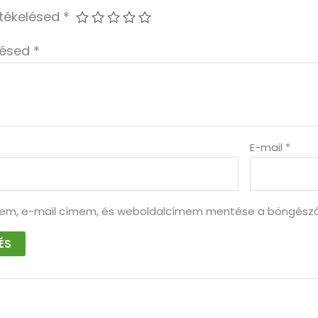
rtékelésed
*
lésed
*
E-mail
*
em, e-mail címem, és weboldalcímem mentése a böngésző