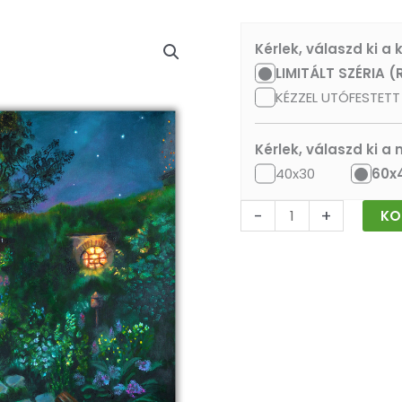
Csillaglesen
Kérlek, válaszd ki a
Frodóval
LIMITÁLT SZÉRIA (
mennyiség
KÉZZEL UTÓFESTETT 
Kérlek, válaszd ki a
40x30
60x
-
+
KO