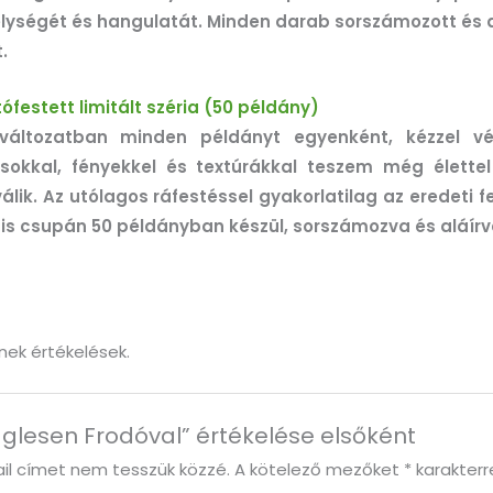
élységét és hangulatát. Minden darab sorszámozott és a
.
tófestett limitált széria
(50 példány)
áltozatban minden példányt egyenként, kézzel vég
sokkal, fényekkel és textúrákkal teszem még élettel
álik. Az utólagos ráfestéssel gyakorlatilag az eredeti f
a is csupán 50 példányban készül, sorszámozva és aláírv
nek értékelések.
laglesen Frodóval” értékelése elsőként
il címet nem tesszük közzé.
A kötelező mezőket
*
karakterre