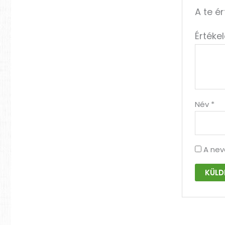
A te é
Értéke
Név
*
A nev