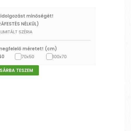
 kidolgozást minőségét!
RÁFESTÉS NÉLKÜL)
LIMITÁLT SZÉRIA
 megfelelő méretet! (cm)
40
70x50
100x70
SÁRBA TESZEM