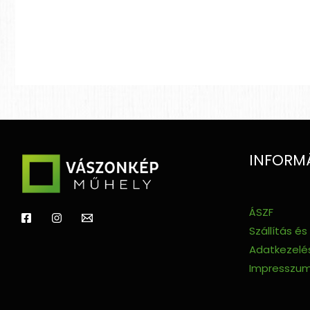
INFORM
ÁSZF
Szállítás és
Adatkezelés
Impresszu