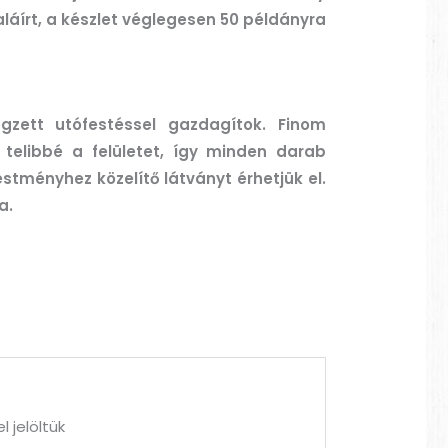
láírt, a készlet véglegesen 50 példányra
zett utófestéssel gazdagítok. Finom
 telibbé a felületet, így minden darab
estményhez közelítő látványt érhetjük el.
a.
l jelöltük