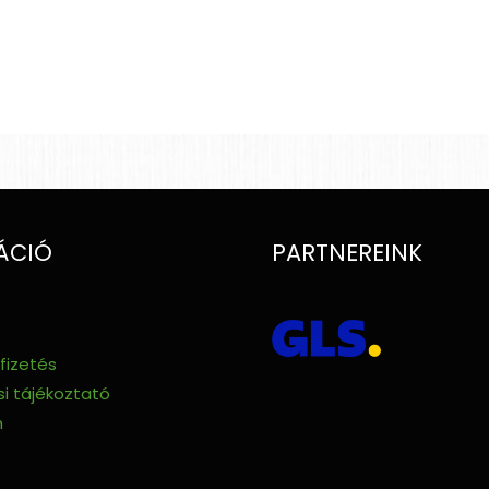
ÁCIÓ
PARTNEREINK
 fizetés
i tájékoztató
m