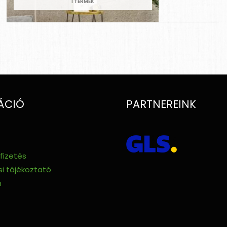
1 TERMÉK
ÁCIÓ
PARTNEREINK
 fizetés
i tájékoztató
m