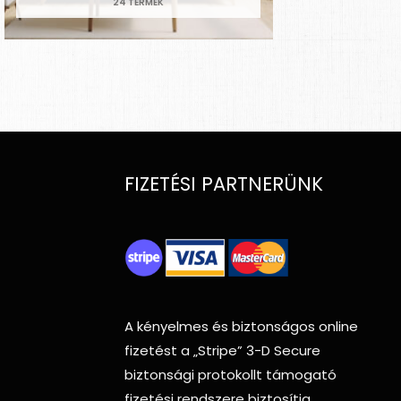
24 TERMÉK
FIZETÉSI PARTNERÜNK
A kényelmes és biztonságos online
fizetést a
„Stripe”
3-D Secure
biztonsági protokollt támogató
fizetési rendszere biztosítja.