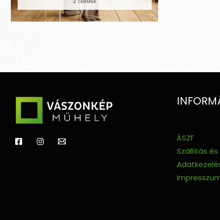
2 TERMÉK
INFORM
ÁSZF
Szállítás és
Adatkezelés
Impresszu