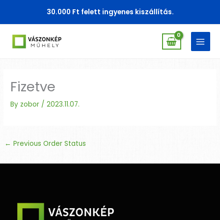
Skip
30.000 Ft felett ingyenes kiszállítás.
to
content
Fizetve
By
zobor
/
2023.11.07.
←
Previous Order Status